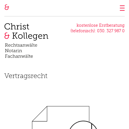
Tog
nav
kostenlose Erstberatung
(telefonisch):
030. 327 987 0
Vertragsrecht